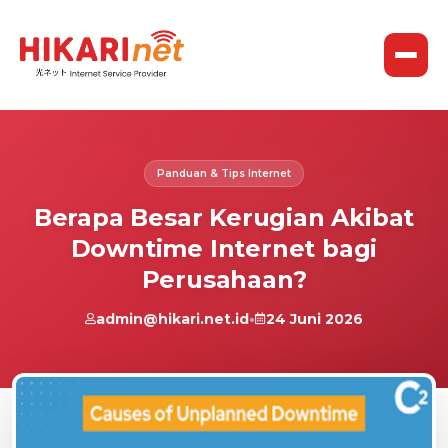
Panduan & Tips Internet
Berapa Besar Kerugian Akibat
Downtime Internet bagi
Perusahaan?
admin@hikari.net.id
•
24 Juni 2026