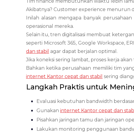
Tim finance membutuhkan waktu lebih lama
Akibatnya? Customer experience menurun dan
Inilah alasan mengapa banyak perusahaan
operasional mereka.
Selain itu, tren digitalisasi membuat keterg
seperti Microsoft 365, Google Workspace, 
dan stabil
agar dapat berjalan optimal.
Jika koneksi sering lambat, proses kerja ak
Bahkan ketika perusahaan memiliki tim yang
internet Kantor cepat dan stabil
sering diangg
Langkah Praktis untuk Mening
Evaluasi kebutuhan bandwidth berdasar
Gunakan
internet Kantor cepat dan stab
Pisahkan jaringan tamu dan jaringan oper
Lakukan monitoring penggunaan bandwi