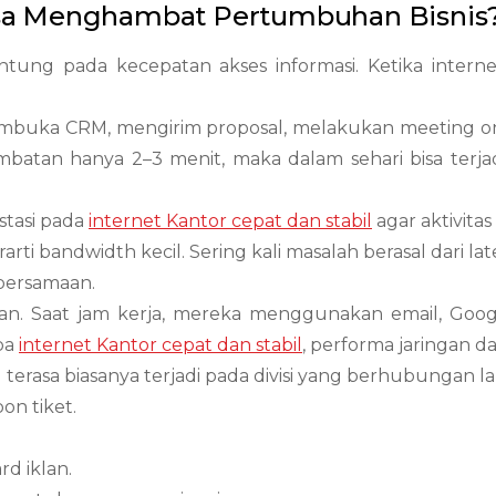
sa Menghambat Pertumbuhan Bisnis
ng pada kecepatan akses informasi. Ketika internet
mbuka CRM, mengirim proposal, melakukan meeting on
rlambatan hanya 2–3 menit, maka dalam sehari bisa te
stasi pada
internet Kantor cepat dan stabil
agar aktivitas 
rarti bandwidth kecil. Sering kali masalah berasal dari l
 bersamaan.
an. Saat jam kerja, mereka menggunakan email, Googl
pa
internet Kantor cepat dan stabil
, performa jaringan d
 terasa biasanya terjadi pada divisi yang berhubungan
on tiket.
d iklan.