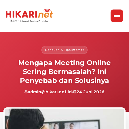
Panduan & Tips Internet
Mengapa Meeting Online
Sering Bermasalah? Ini
Penyebab dan Solusinya
admin@hikari.net.id
•
24 Juni 2026