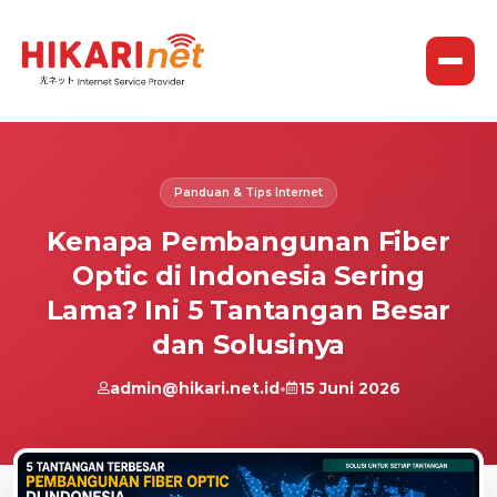
Panduan & Tips Internet
Kenapa Pembangunan Fiber
Optic di Indonesia Sering
Lama? Ini 5 Tantangan Besar
dan Solusinya
admin@hikari.net.id
•
15 Juni 2026